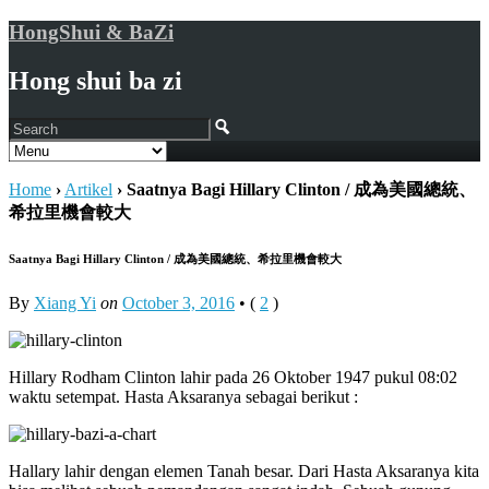
HongShui & BaZi
Hong shui ba zi
Home
›
Artikel
›
Saatnya Bagi Hillary Clinton / 成為美國總統、
希拉里機會較大
Saatnya Bagi Hillary Clinton / 成為美國總統、希拉里機會較大
By
Xiang Yi
on
October 3, 2016
•
(
2
)
Hillary Rodham Clinton lahir pada 26 Oktober 1947 pukul 08:02
waktu setempat. Hasta Aksaranya sebagai berikut :
Hallary lahir dengan elemen Tanah besar. Dari Hasta Aksaranya kita