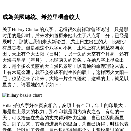
成為美國總統、希拉里機會較大
关于Hillary Clinton的八字，记得很久前祥瑜曾经论过，只是那
时用的是卯时，后来才知道原来她出生于八点零二分，已经是
辰时了, 那就让我们来从新论过。戊土日主出生的人，比较少
有显贵者。但是她这个八字可不同，土地上有大树丛林与水
田，天上有个大太阳（日时），另一边的天空有个月亮，还有
大海与星星（年月），地球两边的景象，在她八字上显象出
来，是个多么美丽的大自然风景呀！以普通的命理理论来说，
土有木疏金泄，就不会变成不能生长的顽土，这样丙火太阳一
照，秧苗便长了出来，大地一片生气蓬勃，这样的土，就足以
显贵了。请看她的八字如下：
Hillary的八字好在寅亥相合，亥顶上有个印，年上的印最大，
那是世上最大的权力，那个印就是因为寅亥之合，有朝的一
天，可以给坐在夫宫的丈夫得到权力宝座，自己也因此而显
贵。到了后来，亥会跑进辰库的里面，为自己所得，时柱代表
老年，所以到了老年，自己也能得到那个丈夫曾经坐过的宝