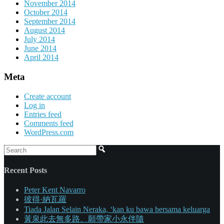
November 2014
October 2014
September 2014
August 2014
July 2014
June 2014
April 2014
Meta
Create account
Log in
Entries feed
Comments feed
WordPress.com
Recent Posts
Peter Kent Navarro
彼得·納瓦羅
Tiada Jalan Selain Neraka, ‘kan ku bawa bersama keluarga
黃泉此去無多路、願帶家小永伴隨