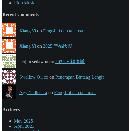
Elon Musk
Recent Comments
Xiang Yi
on
Fengshui dan tanaman
Xiang Yi
on
2025 幸福快樂
herjun.setiawan on
2025 幸福快樂
Swallow Oil co
on
Penerapan Bintang Langit
Agy Yudhistira
on
Fengshui dan tanaman
Archives
May 2025
April 2025