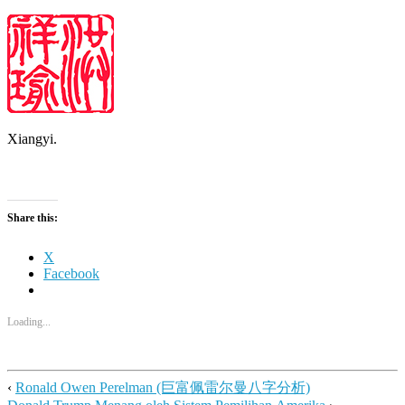
Xiangyi.
Share this:
X
Facebook
Loading...
‹
Ronald Owen Perelman (巨富佩雷尔曼八字分析)