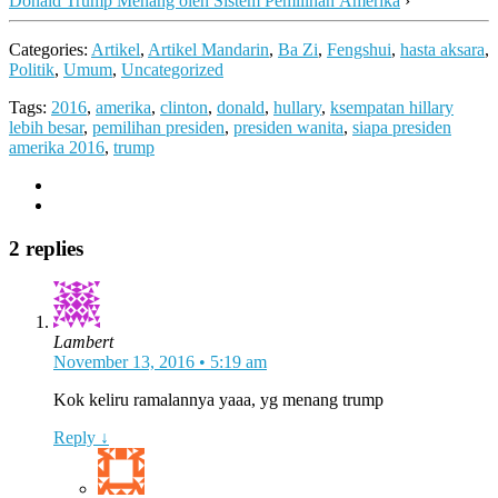
Donald Trump Menang oleh Sistem Pemilihan Amerika
›
Categories:
Artikel
,
Artikel Mandarin
,
Ba Zi
,
Fengshui
,
hasta aksara
,
Politik
,
Umum
,
Uncategorized
Tags:
2016
,
amerika
,
clinton
,
donald
,
hullary
,
ksempatan hillary
lebih besar
,
pemilihan presiden
,
presiden wanita
,
siapa presiden
amerika 2016
,
trump
2 replies
Lambert
November 13, 2016 • 5:19 am
Kok keliru ramalannya yaaa, yg menang trump
Reply ↓