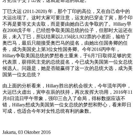
才把位子交了出去，这就是命运的轨迹。
丁巳大运 (2011-2020) 年，那个丁印的高位，又在自己命中的
大运出现了。这时大家可要注意，运支的巳穿走了寅，那个印
不再是要等丈夫去取，而是要由她自己去争取的了。Hillary早
在2008戊子年，已经想争取美国总统的位子，但那时大运还在
辰，未入丁巳，所以结果以2,156比1,922票的小差距，输给了
奥巴马，最后只能接受奥巴马的提名，由她出任国务卿的任
务，成为美国史上第3位女性国务卿。今年2016丙申年，
Hillary争取美国总统的梦想卷土重来，于6月7日取得足够的党
代表票，获得民主党的总统提名，今已成为美国第一位女总统
候选人。问题是，她是否能赢得了这一次的总统大选，成为美
国第一位女总统？
由上面的分析看来，Hillary胜出的机会很大，今年流年丙申，
大运巳火虚出，寅申在辰的扶持，再次发挥大功用，2016年11
月8日流日甲午带象，强印三合入了命局，得标数据应该不
错，Hillary想成为美国第一位女总统的梦想和野心，看来即日
可成，也适合今年对女性总统有利的象数。
Jakarta, 03 Oktober 2016