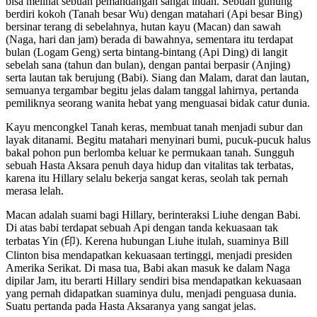
bisa melihat sebuah pemandangan sangat indah. Sebuah gunung
berdiri kokoh (Tanah besar Wu) dengan matahari (Api besar Bing)
bersinar terang di sebelahnya, hutan kayu (Macan) dan sawah
(Naga, hari dan jam) berada di bawahnya, sementara itu terdapat
bulan (Logam Geng) serta bintang-bintang (Api Ding) di langit
sebelah sana (tahun dan bulan), dengan pantai berpasir (Anjing)
serta lautan tak berujung (Babi). Siang dan Malam, darat dan lautan,
semuanya tergambar begitu jelas dalam tanggal lahirnya, pertanda
pemiliknya seorang wanita hebat yang menguasai bidak catur dunia.
Kayu mencongkel Tanah keras, membuat tanah menjadi subur dan
layak ditanami. Begitu matahari menyinari bumi, pucuk-pucuk halus
bakal pohon pun berlomba keluar ke permukaan tanah. Sungguh
sebuah Hasta Aksara penuh daya hidup dan vitalitas tak terbatas,
karena itu Hillary selalu bekerja sangat keras, seolah tak pernah
merasa lelah.
Macan adalah suami bagi Hillary, berinteraksi Liuhe dengan Babi.
Di atas babi terdapat sebuah Api dengan tanda kekuasaan tak
terbatas Yin (印). Kerena hubungan Liuhe itulah, suaminya Bill
Clinton bisa mendapatkan kekuasaan tertinggi, menjadi presiden
Amerika Serikat. Di masa tua, Babi akan masuk ke dalam Naga
dipilar Jam, itu berarti Hillary sendiri bisa mendapatkan kekuasaan
yang pernah didapatkan suaminya dulu, menjadi penguasa dunia.
Suatu pertanda pada Hasta Aksaranya yang sangat jelas.