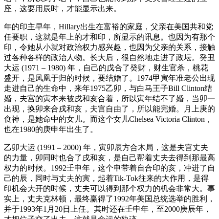
座，这要用辰时，才能显示出来。
年的印主早年，Hillary出生在富裕的家庭，父亲在美国共和党
任要职，这就是年上的才和印，所显示的讯息。也因为有那个
印，令她从小就对政治权力感兴趣，也因为父亲的关系，接触
过各种各样的政治人物。长大后，很自然地走进了政坛。癸丑
大运 (1971 – 1980) 年，自己的戊合了癸财，财生官杀，桃花
盛开，是凤凰于归的时候，要结婚了。1974甲寅年准老公出现
走进自己的生命中，来年1975乙卯，与白马王子Bill Clinton结
婚，夫宫的寅本来被戌和亥合着，所以寅年结不了婚，当卯一
出现，换卯来合戌和亥，夫宫自由了，所以能完婚。月上庚的
食神，是她命中的女儿。而这个女儿Chelsea Victoria Clinton，
也在1980的庚申年出生了。
乙卯大运 (1991 – 2000) 年，寅卯辰方合木局，这是夫宫丈夫
的力量，卯同时也合了戌和亥，是自己帮着丈夫去得到那最高
权力的时候。1992壬申年，这个申带着自合印的亥，冲进了自
己的辰，同时与丈夫的寅，起着Tik-Tok往来的大作用，是得
印机会大开的时候，丈夫可以得到那个权力的机会非常大。事
实上，丈夫克林顿，最终赢得了1992年美国总统选举的胜利，
并于1993年1月20日上任。其时还在壬申年，至2000庚辰年，