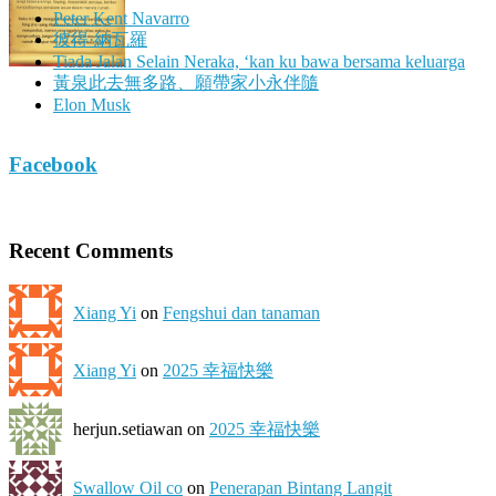
Peter Kent Navarro
彼得·納瓦羅
Tiada Jalan Selain Neraka, ‘kan ku bawa bersama keluarga
黃泉此去無多路、願帶家小永伴隨
Elon Musk
Facebook
Recent Comments
Xiang Yi
on
Fengshui dan tanaman
Xiang Yi
on
2025 幸福快樂
herjun.setiawan on
2025 幸福快樂
Swallow Oil co
on
Penerapan Bintang Langit