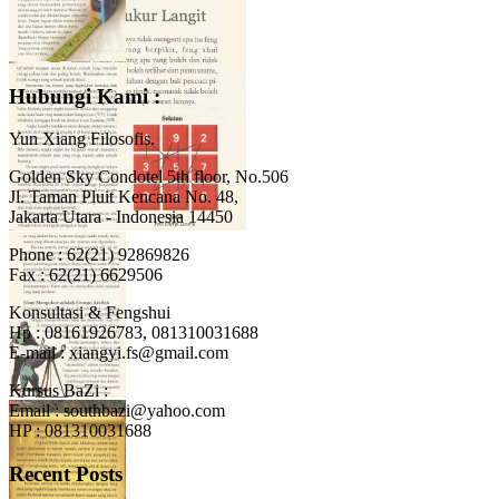
Hubungi Kami :
Yun Xiang Filosofis.
Golden Sky Condotel 5th floor, No.506
Jl. Taman Pluit Kencana No. 48,
Jakarta Utara - Indonesia 14450
Phone : 62(21) 92869826
Fax : 62(21) 6629506
Konsultasi & Fengshui
Hp : 08161926783, 081310031688
E-mail : xiangyi.fs@gmail.com
Kursus BaZi :
Email : southbazi@yahoo.com
HP : 081310031688
Recent Posts