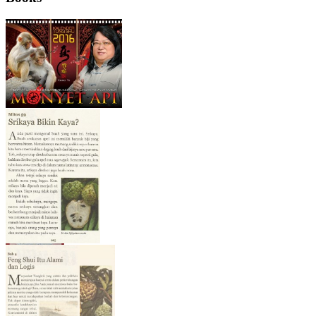
Email me new posts
Instantly
Daily
Email me new comments
Weekly
Save my name, email, and website in this
browser for the next time I comment.