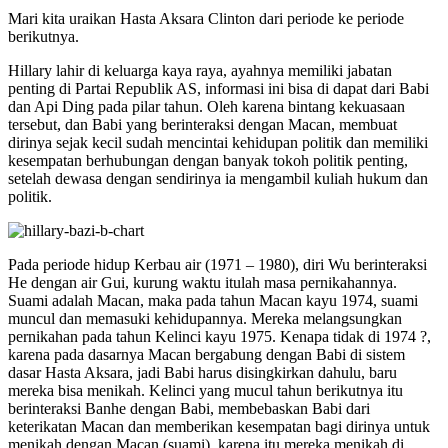
Mari kita uraikan Hasta Aksara Clinton dari periode ke periode
berikutnya.
Hillary lahir di keluarga kaya raya, ayahnya memiliki jabatan
penting di Partai Republik AS, informasi ini bisa di dapat dari Babi
dan Api Ding pada pilar tahun. Oleh karena bintang kekuasaan
tersebut, dan Babi yang berinteraksi dengan Macan, membuat
dirinya sejak kecil sudah mencintai kehidupan politik dan memiliki
kesempatan berhubungan dengan banyak tokoh politik penting,
setelah dewasa dengan sendirinya ia mengambil kuliah hukum dan
politik.
Pada periode hidup Kerbau air (1971 – 1980), diri Wu berinteraksi
He dengan air Gui, kurung waktu itulah masa pernikahannya.
Suami adalah Macan, maka pada tahun Macan kayu 1974, suami
muncul dan memasuki kehidupannya. Mereka melangsungkan
pernikahan pada tahun Kelinci kayu 1975. Kenapa tidak di 1974 ?,
karena pada dasarnya Macan bergabung dengan Babi di sistem
dasar Hasta Aksara, jadi Babi harus disingkirkan dahulu, baru
mereka bisa menikah. Kelinci yang mucul tahun berikutnya itu
berinteraksi Banhe dengan Babi, membebaskan Babi dari
keterikatan Macan dan memberikan kesempatan bagi dirinya untuk
menikah dengan Macan (suami), karena itu mereka menikah di